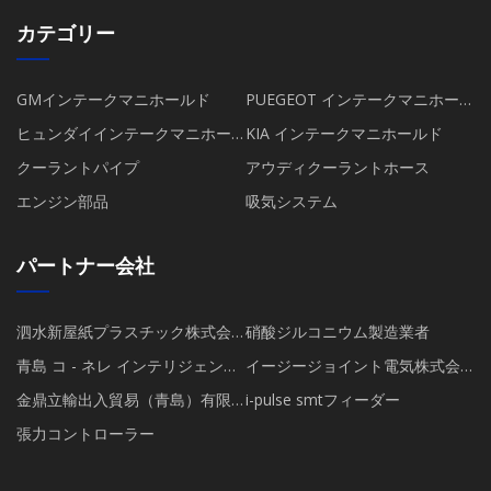
カテゴリー
GMインテークマニホールド
PUEGEOT インテークマニホール
ド
ヒュンダイインテークマニホー
KIA インテークマニホールド
ルド
クーラントパイプ
アウディクーラントホース
エンジン部品
吸気システム
パートナー会社
泗水新屋紙プラスチック株式会
硝酸ジルコニウム製造業者
社
青島 コ - ネレ インテリジェント
イージージョイント電気株式会
装備 テクノロジー 株式会社 株式
社
金鼎立輸出入貿易（青島）有限
i-pulse smtフィーダー
会社
公司
張力コントローラー