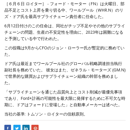
［６月６日 ロイター］ - フォード・モーター（FN）は火曜日、部
品不足とコスト上昇を乗り切る中、ワールプール（WHR.N）のリ
ズ・ドア氏を最高サプライチェーン責任者に任命した。
6月12日付けのこの任命は、同社がチップ不足やその他のサプライ
チェーンの問題、生産の不安定性を理由に、2023年は困難になる
と予測している中で行われた。
この役職は9月からCFOのジョン・ローラー氏が暫定的に務めてい
た。
ドア氏は最近までワールプール社のグローバル戦略調達担当執行
副社長を務めていた。 彼女はまた、ゼネラル・モーターズ (GM.N)
で世界的な購買およびサプライチェーン組織の幹部を務めまし
た。
「サプライチェーンを通じた品質向上とコスト削減が最優先事項
であり、Ford+計画の可能性を最大限に発揮するために不可欠な時
期に、ドアはフォードに登場した」と自動車メーカーは述べた。
当社の基準: トムソン・ロイターの信頼原則。