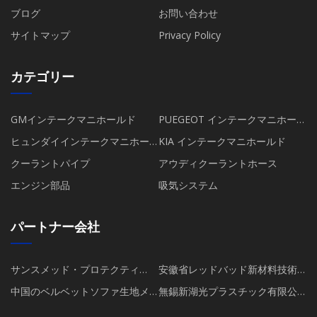
ブログ
お問い合わせ
サイトマップ
Privacy Policy
カテゴリー
GMインテークマニホールド
PUEGEOT インテークマニホール
ド
ヒュンダイインテークマニホー
KIA インテークマニホールド
ルド
クーラントパイプ
アウディクーラントホース
エンジン部品
吸気システム
パートナー会社
サンスメッド・プロテクティ
安徽省レッドバッド新材料技術
ブ・プロダクツ株式会社
有限公司
中国のベルベットソファ生地メ
無錫新湖光プラスチック有限公
ーカー
司