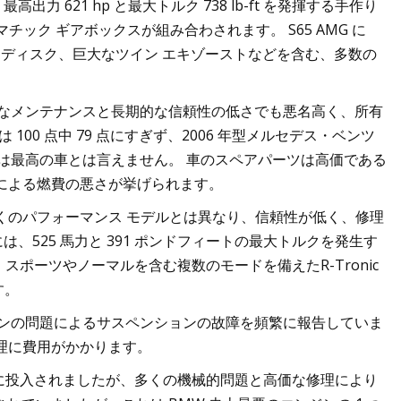
力 621 hp と最大トルク 738 lb-ft を発揮する手作り
マチック ギアボックスが組み合わされます。 S65 AMG に
 ディスク、巨大なツイン エキゾーストなどを含む、多数の
は、高額なメンテナンスと長期的な信頼性の低さでも悪名高く、所有
00 点中 79 点にすぎず、2006 年型メルセデス・ベンツ
っては最高の車とは言えません。 車のスペアパーツは高価である
ンによる燃費の悪さが挙げられます。
る他の多くのパフォーマンス モデルとは異なり、信頼性が低く、修理
には、525 馬力と 391 ポンドフィートの最大トルクを発生す
には、スポーツやノーマルを含む複数のモードを備えたR-Tronic
す。
ボーンの問題によるサスペンションの故障を頻繁に報告していま
理に費用がかかります。
て市場に投入されましたが、多くの機械的問題と高価な修理により