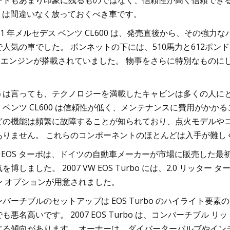
ートもあまり印象に残るものではなく、信頼性が高く信頼でき
68 は間違いなく放っておくべき車です。
001 年メルセデス ベンツ CL600 は、発売直後から、その
で人気の車でした。 ボンネットの下には、510馬力と612ポン
12エンジンが搭載されていました。 物事をさらに特別なもの
。
うは言っても、テクノロジーを満載したキャビンは多くの人にとっ
・ベンツ CL600 は信頼性が低く、メンテナンスに費用がかかる
どの機能は頻繁に故障することが知られており、点火モデルやコ
ありません。 これらのコンポーネントのほとんどは入手が難し
W EOS ターボは、ドイツの自動車メーカーが市場に販売した
を博しました。 2007 VW EOS Turbo には、2.0 リッター タ
ン オプションが用意されました。
ンバーチブルのセットアップは EOS Turbo のハイライト要
でも悪名高いです。 2007 EOS Turbo は、コンバーチブ
する傾向があります。 オーナーは、ダイバーターバルブやイン