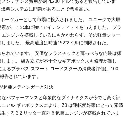
ンテナンス費用が約 4,200 ドルであると報告していま
ン、燃料システムに問題があることで悪名高い。
スポーツカーとして市場に投入されました。 ユニークで大胆
素が、この車に強いアイデンティティを与えました。 ブラ
8 cc エンジンを搭載しているにもかかわらず、その軽量シャー
しました。 最高速度は時速192マイルに制限された。
られています。 安価なプラスチックと薄っぺらな内装は頻
します。 組み立てが不十分なギアボックスも修理が難し
ーによるブラバス スマート ロードスターの消費者評価は 100
と報告されています。
ーが起亜スティンガーと対決
の強力なパフォーマンスと印象的なダイナミクスが今でも高く評
マニュアル ギアボックスにより、Z3 は運転愛好家にとって素晴
を発生する 3.2 リッター直列 6 気筒エンジンが搭載されていま