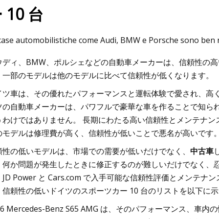
 10 台
023
case automobilistiche come Audi, BMW e Porsche sono ben not
 マスタングを改造する 10 の素晴
ウディ、BMW、ポルシェなどの自動車メーカーは、信頼性の
方法
、一部のモデルは他のモデルに比べて信頼性が低くなります。
イツ車は、その優れたパフォーマンスと運転体験で愛され、高く
ツの自動車メーカーは、パワフルで豪華な車を作ることで知ら
うわけではありません。 長期にわたる高い信頼性とメンテナン
のモデルは修理費が高く、信頼性が低いことで悪名が高いです
頼性の低いモデルは、市場での需要が低いだけでなく、
中古車
、何か問題が発生したときに修正するのが難しいだけでなく、忍
JD Power と Cars.com で入手可能な信頼性評価とメ
、信頼性の低いドイツのスポーツカー 10 台のリストを以下に
06 Mercedes-Benz S65 AMG は、そのパフォーマ