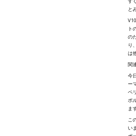
すぐ
とみ
V
ト
の
り、
は
関
今
ー
ペ
ポル
ま
こ
い