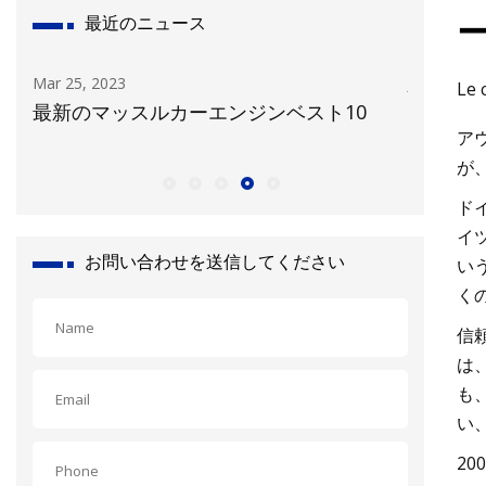
ー
最近のニュース
Jan 04, 2024
Nov 07, 2
Le 
最高のエンジン性能を持つ自動車ブランド
フォード
ア
10 選
らしい
が
ド
イ
お問い合わせを送信してください
い
く
信
は
も、
い
20