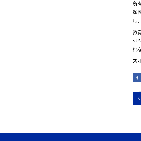
所
頼
し
教
S
れ
ス