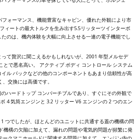
るパフォーマンスの車を探している人にとって、ポルシェ
強力なパフォーマンス、機能豊富なキャビン、優れた外観により市
ドフィートの最大トルクを生み出す5.5リッターツインターボ
にしたのは、機内体験を大幅に向上させる一連の電子機能でし
て贅沢に聞こえるかもしれないが、2001 年型メルセデ
ことで悪名高い。 アクティブ ボディ コントロール システム
イル パックなどの他のコンポーネントもあまり信頼性が高
く、交換には高価です。
最初のハードトップ コンバーチブルであり、すぐにその外観で
ーボ 4 気筒エンジンと 3.2 リッター V6 エンジンの 2 つのエン
素の 1 つでしたが、ほとんどのユニットに共通する蓋の機構の問
ル リッド機構の欠陥に加えて、漏れの問題や電気的問題が頻繁に発
テークマニホールドに関連する問題に加えて、エンジン内の