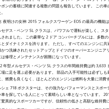
ーボンの蓄積に関連する複数の問題も報告しています。 この車の JD
た。
: 夜明けの女神: 2015 フォルクスワーゲン EOS の最高の機
ルセデス・ベンツ SL クラスは、パワフルで運転が楽しく、
入されました。 この豪華な 2 ドア コンバーチブルには、多
スとダイナミクスを誇ります。 ただし、すべてのエンジンに共
雑かつ洗練されたセットアップとドイツのオーバーエンジニアリング
には修理とメンテナンスが困難になっています。
002 年型メルセデス・ベンツ SL クラスの年間維持費は約 3,
工場に足を運ぶ必要があります。 部品の入手可能性は必ずしも
に、燃費も良くなく、ほとんどのエンジンは燃料を大量に消費
ルシェ 718 ボクスターは、その強力なパフォーマンスとスポ
い車を探している人にとって素晴らしい車となっています。 201
て驚異的なスポーツカーですが、信頼性の低さと高額な維持費