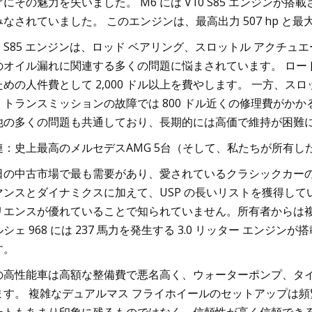
にその魅力を失いました。 M6 には V10 S85 エンジンが搭
なされていました。 このエンジンは、最高出力 507 hp と最大トル
10 S85 エンジンは、ロッド ベアリング、スロットル アクチュ
のオイル漏れに関連する多くの問題に悩まされています。 ロードベ
ための人件費として 2,000 ドル以上を費やします。 一方、スロ
トランスミッションの故障では 800 ドル近くの修理費がかかる可能
他の多くの問題も共通しており、長期的には高価で維持が困難
連：史上最高のメルセデスAMG 5台（そして、私たちが所有した
日の中古市場で最も需要があり、愛されているクラシックカーの 1
マンスとダイナミクスに加えて、USP の長いリストを獲得してい
リエンスが優れていることで知られていません。所有者からは
シェ 968 には 237 馬力を発生する 3.0 リッター エンジン
す。
の高性能車は高額な整備費で悪名高く、ウォーターポンプ、タ
ます。 複雑なデュアルマス フライホイールのセットアップは