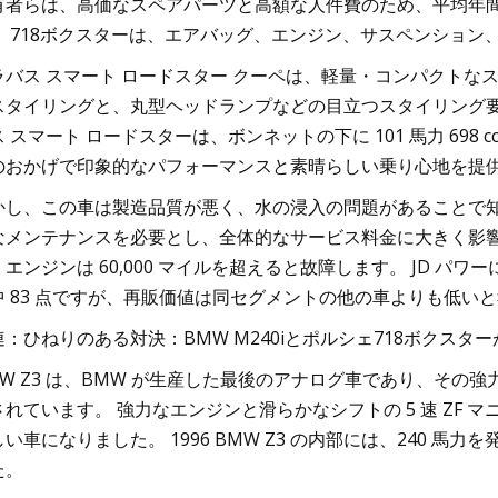
有者らは、高価なスペアパーツと高額な人件費のため、平均年間メ
。 718ボクスターは、エアバッグ、エンジン、サスペンショ
ラバス スマート ロードスター クーペは、軽量・コンパクトな
スタイリングと、丸型ヘッドランプなどの目立つスタイリング要
ス スマート ロードスターは、ボンネットの下に 101 馬力 69
のおかげで印象的なパフォーマンスと素晴らしい乗り心地を提供
かし、この車は製造品質が悪く、水の浸入の問題があることで知
なメンテナンスを必要とし、全体的なサービス料金に大きく影響
エンジンは 60,000 マイルを超えると故障します。 JD パワ
中 83 点ですが、再販価値は同セグメントの他の車よりも低い
連：ひねりのある対決：BMW M240iとポルシェ718ボクスタ
MW Z3 は、BMW が生産した最後のアナログ車であり、そ
されています。 強力なエンジンと滑らかなシフトの 5 速 ZF 
い車になりました。 1996 BMW Z3 の内部には、240 馬力
た。