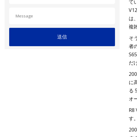
てい
V
は
複
送信
そ
者
S
だ
2
に
る 
オ
R
す
2