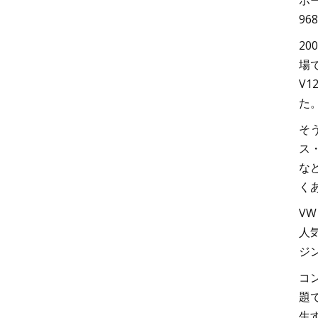
ポ
9
2
場
V
た
そ
ス
な
く
V
人気
ジ
コ
題
生