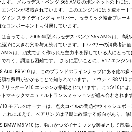
ます。 メルセデス・ベンツ S65 AMG のボンネットの下には、最高出
12 エンジンが搭載されています。 このエンジンには 5 速オート
、ツイン スライディング キャリパー、セラミック複合ブレーキ
雑なコンポーネントも付属しています。
うは言っても、2006 年型メルセデス ベンツ S65 AMG 
の経済に大きな穴を与え続けています。 JD パワーの消費者評価は 1
65 AMG は、頑丈でよく作られた主力車を探している人にと
けでなく、調達も困難です。 さらに悪いことに、V12 エンジ
008 Audi R8 V10 は、このブランドのラインナップにあ
高額な費用がかかることで知られています。 アウディ R8 V10 
5.2 リッター V10 エンジンが搭載されています。 このV10
ートマチックマニュアルトランスミッションが組み合わされま
8 V10 モデルのオーナーは、点火コイルの問題やウィッシュ
。 これに加えて、ベアリングは早期に故障する傾向があり、修
005 BMW M6 V10 は、強力かつダイナミックな製品とし