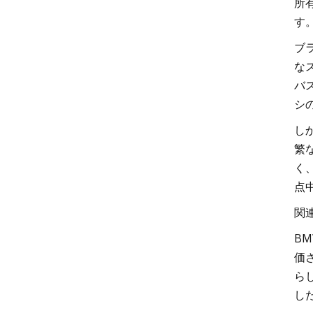
所
す
ブ
な
バ
シ
し
繁
く、
点
関
B
価
らし
し