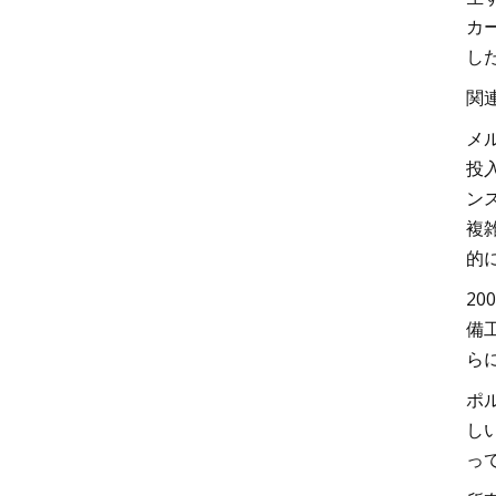
カ
し
関連
メ
投
ン
複
的
2
備
ら
ポ
し
っ