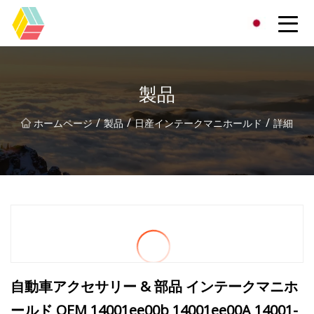
貴州虹色有限公司
製品
/
/
/
ホームページ
製品
日産インテークマニホールド
詳細
自動車アクセサリー & 部品 インテークマニホ
ールド OEM 14001ee00b 14001ee00A 14001-