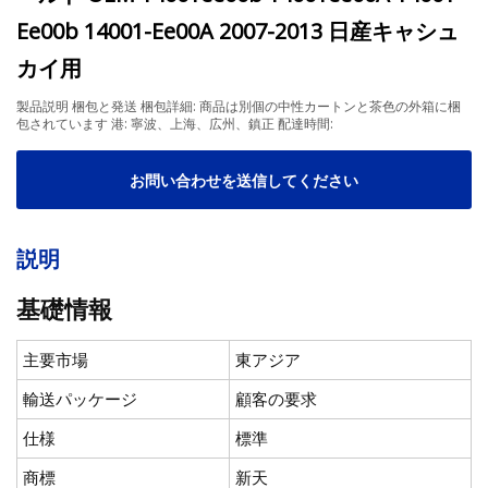
Ee00b 14001-Ee00A 2007-2013 日産キャシュ
カイ用
製品説明 梱包と発送 梱包詳細: 商品は別個の中性カートンと茶色の外箱に梱
包されています 港: 寧波、上海、広州、鎮正 配達時間:
お問い合わせを送信してください
説明
基礎情報
主要市場
東アジア
輸送パッケージ
顧客の要求
仕様
標準
商標
新天