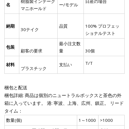
樹脂製インテーク
日産の場合
名
ー/モデル
マニホールド
納期
品質
100% プロフェッ
30テイク
ショナルテスト
最小注文数
包装
顧客の要求
量
30個
T/T
材料
支払い
プラスチック
梱包と配送
梱包詳細: 商品は個別のニュートラルボックスと茶色の外
箱に入っています。 港: 寧波、上海、広州、鎮正。 リード
タイム：
数量(個)
1～1000
>1000