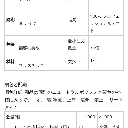
100% プロフェ
納期
品質
30テイク
ッショナルテス
ト
最小注文
包装
顧客の要求
数量
30個
T/T
材料
支払い
プラスチック
梱包と配送
梱包詳細: 商品は個別のニュートラルボックスと茶色の外
箱に入っています。 港: 寧波、上海、広州、鎮正。 リード
タイム：
数量(個)
1～1000
>1000
ヨーロッパの夏時間。 時間（日）
30
交渉します