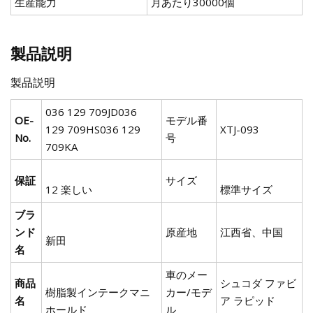
生産能力
月あたり30000個
製品説明
製品説明
036 129 709JD036
OE-
モデル番
129 709HS036 129
XTJ-093
No.
号
709KA
保証
サイズ
12 楽しい
標準サイズ
ブラ
ンド
原産地
江西省、中国
新田
名
車のメー
商品
シュコダ ファビ
樹脂製インテークマニ
カー/モデ
名
ア ラピッド
ホールド
ル