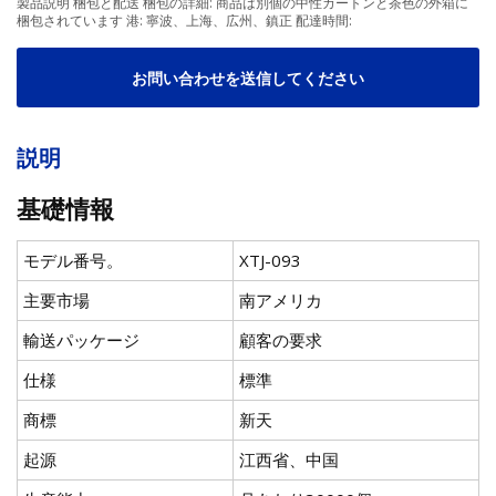
製品説明 梱包と配送 梱包の詳細: 商品は別個の中性カートンと茶色の外箱に
梱包されています 港: 寧波、上海、広州、鎮正 配達時間:
お問い合わせを送信してください
説明
基礎情報
モデル番号。
XTJ-093
主要市場
南アメリカ
輸送パッケージ
顧客の要求
仕様
標準
商標
新天
起源
江西省、中国