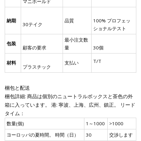
マニホールド
納期
品質
100% プロフェッ
30テイク
ショナルテスト
最小注文数
包装
顧客の要求
量
30個
T/T
材料
支払い
プラスチック
梱包と配送
梱包詳細: 商品は個別のニュートラルボックスと茶色の外
箱に入っています。 港: 寧波、上海、広州、鎮正。 リード
タイム：
数量(個)
1～1000
>1000
ヨーロッパの夏時間。 時間（日）
30
交渉します