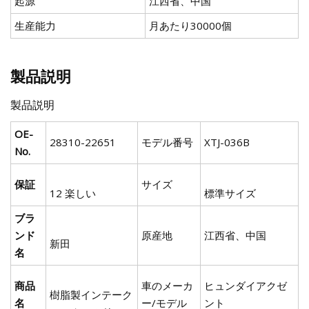
起源
江西省、中国
生産能力
月あたり30000個
製品説明
製品説明
OE-
28310-22651
モデル番号
XTJ-036B
No.
保証
サイズ
12 楽しい
標準サイズ
ブラ
ンド
原産地
江西省、中国
新田
名
商品
車のメーカ
ヒュンダイアクゼ
樹脂製インテーク
名
ー/モデル
ント