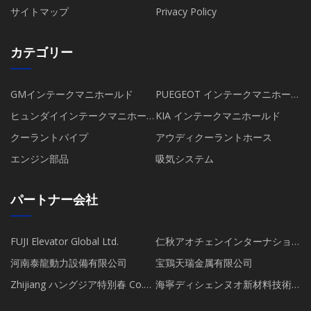
サイトマップ
Privacy Policy
カテゴリー
GMインテークマニホールド
PUEGEOT インテークマニホール
ド
ヒュンダイインテークマニホー
KIA インテークマニホールド
ルド
クーラントパイプ
アウディクーラントホース
エンジン部品
吸気システム
パートナー会社
FUJI Elevator Global Ltd.
仁秋アオチェンインターナショ
ナル株式会社
河南泰龍動力設備有限公司
宝鶏天瑞金属有限公司
Zhijiang ハングジア特別春 Co.、
海寧ディシェンヌオ新材料技術
Ltd.
有限公司