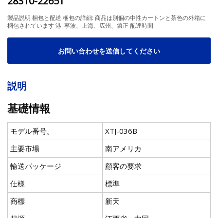
28310-22651
製品説明 梱包と配送 梱包の詳細: 商品は別個の中性カートンと茶色の外箱に
梱包されています 港: 寧波、上海、広州、鎮正 配達時間:
お問い合わせを送信してください
説明
基礎情報
モデル番号。
XTJ-036B
主要市場
南アメリカ
輸送パッケージ
顧客の要求
仕様
標準
商標
新天