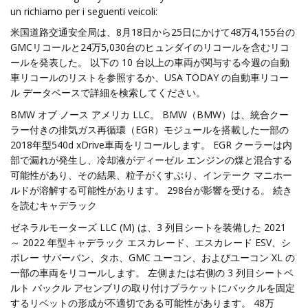
un richiamo per i seguenti veicoli:
米国道路交通安全局は、8月18日から25日にかけて48万4,155台の
GMCリコールと24万5,030台のヒュンダイのリコールを含むリコ
ールを発表した。 以下の 10 台以上の車両が関与する今週の自動
車リコールのリストを参照するか、USA TODAY の自動車リコー
ル データベースで詳細を検索してください。
BMW オブ ノース アメリカ LLC。 BMW（BMW）は、統合クー
ラー付きの排気ガス再循環（EGR）モジュールを搭載した一部の
2018年型540d xDrive車両をリコールします。 EGR クーラーは内
部で漏れが発生し、冷却液がディーゼル エンジンの煤と混合する
可能性があり、その結果、粒子がくすぶり、インテーク マニホー
ルドが溶解する可能性があります。 298台が影響を受ける。 続き
を読むキャデラック
ゼネラルモーターズ LLC (M) は、3 列目シートを装備した 2021
～ 2022 年型キャデラック エスカレード、エスカレード ESV、シ
ボレー サバーバン、タホ、GMC ユーコン、およびユーコン XL の
一部の車両をリコールします。 左側または右側の 3 列目シートベ
ルト バックル アセンブリの取り付けブラケットにバックルを固定
するリベットの形成が不適切である可能性があります。 48万