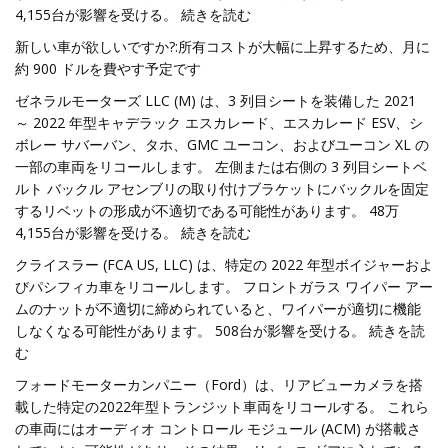
4,155台が影響を受ける。 続きを読む
新しい車が欲しいですか?:所有コストが大幅に上昇するため、月に
約 900 ドルを費やす予定です
ゼネラルモーターズ LLC (M) は、3 列目シートを装備した 2021
～ 2022 年型キャデラック エスカレード、エスカレード ESV、シ
ボレー サバーバン、タホ、GMC ユーコン、およびユーコン XL の
一部の車両をリコールします。 左側または右側の 3 列目シートベ
ルト バックル アセンブリの取り付けブラケットにバックルを固定
するリベットの形成が不適切である可能性があります。 48万
4,155台が影響を受ける。 続きを読む
クライスラー (FCA US, LLC) は、特定の 2022 年型ボイジャーおよ
びパシフィカ車をリコールします。 フロントガラス ワイパー アー
ムのナットが不適切に締められていると、ワイパーが適切に機能
しなくなる可能性があります。 508台が影響を受ける。 続きを読
む
フォードモーターカンパニー（Ford）は、リアビューカメラを搭
載した特定の2022年型トランジット車両をリコールする。 これら
の車両にはオーディオ コントロール モジュール (ACM) が搭載さ