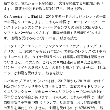
積すると、電気ショートが発生し、火災が発生する可能性があり
ます。 影響を受ける戸数は3万6417戸。 続きを読む
Kia America, Inc. (Kia) は、2016 年型セドナおよびソレントの一部
の車両をリコールします。 これらの車両は、オートマチック トラ
ンスミッションのシフト レバー アセンブリの部品に欠陥があり、
シフト レバーがロックされず、車両が横転する可能性がありま
す。 影響を受けるのは2万8065台。 続きを読む
トヨタモーターエンジニアリング＆マニュファクチャリング（レ
クサス）は、2020年から2022年にかけて特定のレクサスRC F車両
をリコールする。 タイヤ情報ラベルには車両の耐荷重は記載され
ていません。 そのため、これらの車両は連邦自動車安全基準第
110 号「タイヤの選択とリム」の要件を満たしていません。 13 ユ
ニットが影響を受けます。 続きを読む
スバル オブ アメリカ (スバル) は、2017 年から 2019 年にかけて
特定のインプレッサ車をリコールします。 左右のサイドリフレッ
クスリフレクター、左側ロービームリフレクターでは光の反射が
不十分となる場合があります。 そのため、これらの車両は、連邦
自動車安全基準第 108 号「ランプ、反射装置、および関連機器」
の要件を満たしていません。 影響を受けるのは18万8397台。 続