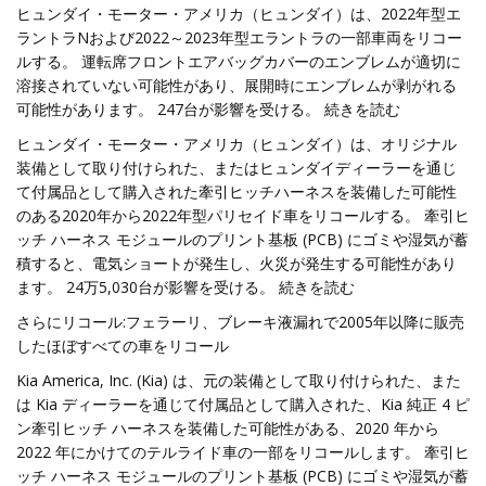
ヒュンダイ・モーター・アメリカ（ヒュンダイ）は、2022年型エ
ラントラNおよび2022～2023年型エラントラの一部車両をリコー
ルする。 運転席フロントエアバッグカバーのエンブレムが適切に
溶接されていない可能性があり、展開時にエンブレムが剥がれる
可能性があります。 247台が影響を受ける。 続きを読む
ヒュンダイ・モーター・アメリカ（ヒュンダイ）は、オリジナル
装備として取り付けられた、またはヒュンダイディーラーを通じ
て付属品として購入された牽引ヒッチハーネスを装備した可能性
のある2020年から2022年型パリセイド車をリコールする。 牽引ヒ
ッチ ハーネス モジュールのプリント基板 (PCB) にゴミや湿気が蓄
積すると、電気ショートが発生し、火災が発生する可能性があり
ます。 24万5,030台が影響を受ける。 続きを読む
さらにリコール:フェラーリ、ブレーキ液漏れで2005年以降に販売
したほぼすべての車をリコール
Kia America, Inc. (Kia) は、元の装備として取り付けられた、また
は Kia ディーラーを通じて付属品として購入された、Kia 純正 4 ピ
ン牽引ヒッチ ハーネスを装備した可能性がある、2020 年から
2022 年にかけてのテルライド車の一部をリコールします。 牽引ヒ
ッチ ハーネス モジュールのプリント基板 (PCB) にゴミや湿気が蓄