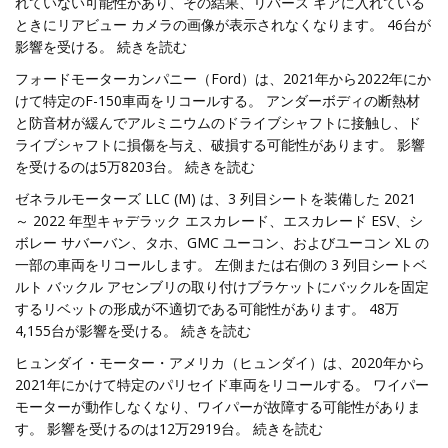
れていない可能性があり、その結果、リバース ギアに入れている
ときにリアビュー カメラの画像が表示されなくなります。 46台が
影響を受ける。 続きを読む
フォードモーターカンパニー（Ford）は、2021年から2022年にか
けて特定のF-150車両をリコールする。 アンダーボディの断熱材
と防音材が緩んでアルミニウムのドライブシャフトに接触し、ド
ライブシャフトに損傷を与え、破損する可能性があります。 影響
を受けるのは5万8203台。 続きを読む
ゼネラルモーターズ LLC (M) は、3 列目シートを装備した 2021
～ 2022 年型キャデラック エスカレード、エスカレード ESV、シ
ボレー サバーバン、タホ、GMC ユーコン、およびユーコン XL の
一部の車両をリコールします。 左側または右側の 3 列目シートベ
ルト バックル アセンブリの取り付けブラケットにバックルを固定
するリベットの形成が不適切である可能性があります。 48万
4,155台が影響を受ける。 続きを読む
ヒュンダイ・モーター・アメリカ（ヒュンダイ）は、2020年から
2021年にかけて特定のパリセイド車両をリコールする。 ワイパー
モーターが動作しなくなり、ワイパーが故障する可能性がありま
す。 影響を受けるのは12万2919台。 続きを読む