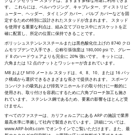
クなアクセサリー スタッドは、ますます多様な用途に利用できま
す。 これらには、ベルハウジング、キャブレター、ディストリビ
ューター、ヘッダー、タイミング カバー、バルブ カバーなどを固
定するための特別に設計されたスタッドが含まれます。 スタッド
を使用する重要な利点は、組み立てプロセス中にガスケットを正
確に配置し、所定の位置に保持できることです。
ポリッシュステンレススチールまたは黒色酸化仕上げの 8740 クロ
ムモリブデンで入手でき、公称引張強度は 180,000 psi で、グレー
ド 8 のハードウェアよりも完全に 20% 強いです。 キットには、
六角または 12 点のナットとワッシャーが含まれています。
M8 および M10 メートル スタッドは、4、8、10、または 16 パッ
ク構成から選択できるさまざまな長さで提供されます。 スポーツ
コンパクトの吸気および排気マニホールドの取り付けに一般的に
使用され、取り付けを容易にするために六角ブローチ加工も施さ
れています。 ステンレス鋼であるため、要素の影響をほとんど受
けません。
すべてのファスナーは、カリフォルニアにある ARP の施設で業界
最高水準に準拠して社内で製造されています。 詳細については、
www.ARP-bolts.com でオンラインでご覧いただけます。また、最