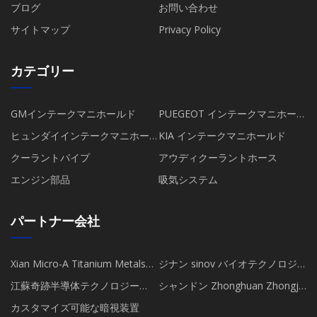
ブログ
お問い合わせ
サイトマップ
Privacy Policy
カテゴリー
GMインテークマニホールド
PUEGEOT インテークマニホール
ド
ヒュンダイインテークマニホー
KIA インテークマニホールド
ルド
クーラントパイプ
アウディクーラントホース
エンジン部品
吸気システム
パートナー会社
Xian Micro-A Titanium Metals
ジナン sinov バイオテクノロジ
Co.、Ltd。
ー Co.、Ltd
江蘇奇跡半導体テクノロジー
シャンドン Zhonghuan Zhongjie
Co.、 Ltd.
バイオテクノロジー Co.、 Ltd.
カスタマイズ可能な暗視装置