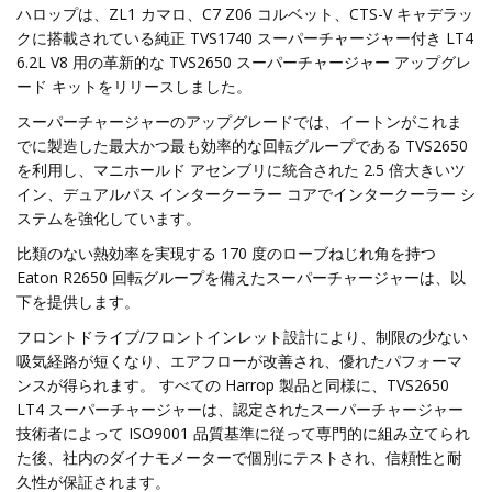
ハロップは、ZL1 カマロ、C7 Z06 コルベット、CTS-V キャデラッ
クに搭載されている純正 TVS1740 スーパーチャージャー付き LT4
6.2L V8 用の革新的な TVS2650 スーパーチャージャー アップグレ
ード キットをリリースしました。
スーパーチャージャーのアップグレードでは、イートンがこれま
でに製造した最大かつ最も効率的な回転グループである TVS2650
を利用し、マニホールド アセンブリに統合された 2.5 倍大きいツ
イン、デュアルパス インタークーラー コアでインタークーラー シ
ステムを強化しています。
比類のない熱効率を実現する 170 度のローブねじれ角を持つ
Eaton R2650 回転グループを備えたスーパーチャージャーは、以
下を提供します。
フロントドライブ/フロントインレット設計により、制限の少ない
吸気経路が短くなり、エアフローが改善され、優れたパフォーマ
ンスが得られます。 すべての Harrop 製品と同様に、TVS2650
LT4 スーパーチャージャーは、認定されたスーパーチャージャー
技術者によって ISO9001 品質基準に従って専門的に組み立てられ
た後、社内のダイナモメーターで個別にテストされ、信頼性と耐
久性が保証されます。