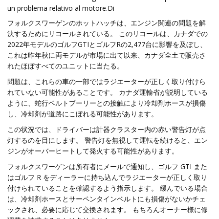
un problema relativo al motore.Di
フォルクスワーゲンのホットハッチは、エンジン関連の問題を解
決するためにリコールされている。 このリコールは、カナダでの
2022年モデルのゴルフGTIとゴルフRの2,477台に影響を及ぼし、
これは昨年秋に両モデルが市場に出て以来、カナダ全土で販売さ
れたほぼすべてのユニットに当たる。
問題は、これらの車の一部ではラジエーターが正しく取り付けら
れていない可能性があることです。 カナダ運輸省が説明している
ように、蛇行ベルトプーリーとの接触により冷却剤ホースが損傷
し、冷却剤が道路にこぼれる可能性があります。
この状況では、ドライバーは計器クラスター内の赤い警告灯が点
灯するのを目にします。 警告灯を無視して運転を続けると、エン
ジンがオーバーヒートして発火する可能性があります。
フォルクスワーゲンは所有者にメールで通知し、ゴルフ GTI また
はゴルフ R をディーラーに持ち込んでラジエーターが正しく取り
付けられていることを確認するよう指示します。 緩んでいる場合
は、冷却剤ホースとサーペンタインベルトにも損傷がないかチェ
ックされ、必要に応じて交換されます。 もちろんオーナー様に修