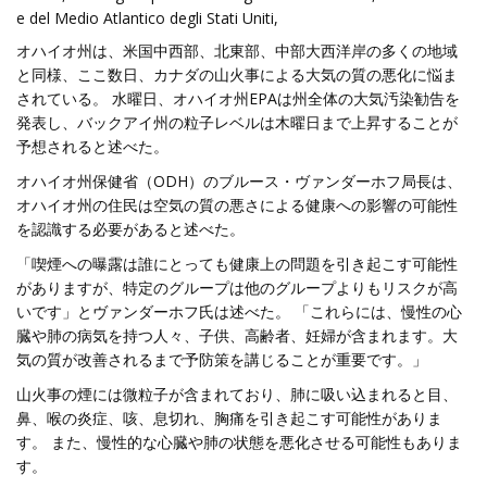
e del Medio Atlantico degli Stati Uniti,
オハイオ州は、米国中西部、北東部、中部大西洋岸の多くの地域
と同様、ここ数日、カナダの山火事による大気の質の悪化に悩ま
されている。 水曜日、オハイオ州EPAは州全体の大気汚染勧告を
発表し、バックアイ州の粒子レベルは木曜日まで上昇することが
予想されると述べた。
オハイオ州保健省（ODH）のブルース・ヴァンダーホフ局長は、
オハイオ州の住民は空気の質の悪さによる健康への影響の可能性
を認識する必要があると述べた。
「喫煙への曝露は誰にとっても健康上​​の問題を引き起こす可能性
がありますが、特定のグループは他のグループよりもリスクが高
いです」とヴァンダーホフ氏は述べた。 「これらには、慢性の心
臓や肺の病気を持つ人々、子供、高齢者、妊婦が含まれます。大
気の質が改善されるまで予防策を講じることが重要です。」
山火事の煙には微粒子が含まれており、肺に吸い込まれると目、
鼻、喉の炎症、咳、息切れ、胸痛を引き起こす可能性がありま
す。 また、慢性的な心臓や肺の状態を悪化させる可能性もありま
す。