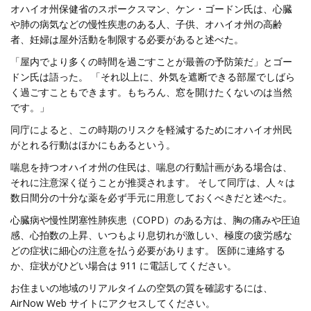
オハイオ州保健省のスポークスマン、ケン・ゴードン氏は、心臓
や肺の病気などの慢性疾患のある人、子供、オハイオ州の高齢
者、妊婦は屋外活動を制限する必要があると述べた。
「屋内でより多くの時間を過ごすことが最善の予防策だ」とゴー
ドン氏は語った。 「それ以上に、外気を遮断できる部屋でしばら
く過ごすこともできます。もちろん、窓を開けたくないのは当然
です。」
同庁によると、この時期のリスクを軽減するためにオハイオ州民
がとれる行動はほかにもあるという。
喘息を持つオハイオ州の住民は、喘息の行動計画がある場合は、
それに注意深く従うことが推奨されます。 そして同庁は、人々は
数日間分の十分な薬を必ず手元に用意しておくべきだと述べた。
心臓病や慢性閉塞性肺疾患（COPD）のある方は、胸の痛みや圧迫
感、心拍数の上昇、いつもより息切れが激しい、極度の疲労感な
どの症状に細心の注意を払う必要があります。 医師に連絡する
か、症状がひどい場合は 911 に電話してください。
お住まいの地域のリアルタイムの空気の質を確認するには、
AirNow Web サイトにアクセスしてください。