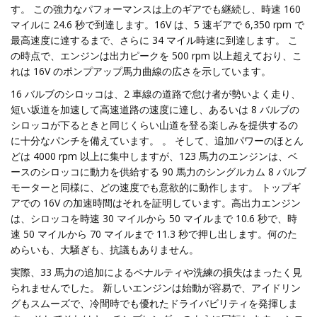
す。 この強力なパフォーマンスは上のギアでも継続し、時速 160
マイルに 24.6 秒で到達します。16V は、5 速ギアで 6,350 rpm で
最高速度に達するまで、さらに 34 マイル時速に到達します。 こ
の時点で、エンジンは出力ピークを 500 rpm 以上超えており、こ
れは 16V のポンプアップ馬力曲線の広さを示しています。
16 バルブのシロッコは、2 車線の道路で怠け者が勢いよく走り、
短い坂道を加速して高速道路の速度に達し、あるいは 8 バルブの
シロッコが下るときと同じくらい山道を登る楽しみを提供するの
に十分なパンチを備えています。 。 そして、追加パワーのほとん
どは 4000 rpm 以上に集中しますが、123 馬力のエンジンは、ベ
ースのシロッコに動力を供給する 90 馬力のシングルカム 8 バルブ
モーターと同様に、どの速度でも意欲的に動作します。 トップギ
アでの 16V の加速時間はそれを証明しています。高出力エンジン
は、シロッコを時速 30 マイルから 50 マイルまで 10.6 秒で、時
速 50 マイルから 70 マイルまで 11.3 秒で押し出します。何のた
めらいも、大騒ぎも、抗議もありません。
実際、33 馬力の追加によるペナルティや洗練の損失はまったく見
られませんでした。 新しいエンジンは始動が容易で、アイドリン
グもスムーズで、冷間時でも優れたドライバビリティを発揮しま