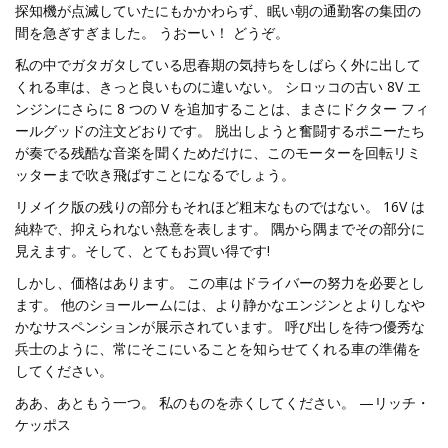
探知機が点滅していたにもかかわらず、眠い朝の通勤客の集団の
間を急ぎすぎました。 うおーい！ どうぞ。
私の中でガタガタしている思春期の気持ちをしばらく外に出して
くれる車は、きっと良いものに違いない。 シロッコの古い 8V エ
ンジンにさらに 8 つの V を追加することは、まさにドクター フィ
ールグッドの注文どおりです。 脱出しようと奮闘するポニーたち
が奏でる残酷な音楽を聞くためだけに、このモーターを回転リミ
ッターまで吹き飛ばすことになるでしょう。
リメイク版の残りの部分もそれほど粗末なものではない。 16V は
純粋で、抑えられない熱意を表します。 隅から隅までその部分に
見えます。そして、とてもお買い得です!
しかし、価格はあります。 この車はドライバーの努力を必要とし
ます。 他のショールームには、より静かなエンジンとよりしなや
かなサスペンションが展示されています。 呼び出しを待つ優秀な
兵士のように、常にそこにいることを知らせてくれる車の準備を
してください。
ああ、あともう一つ。 私のものを赤くしてください。 —リッチ・
ケッポス