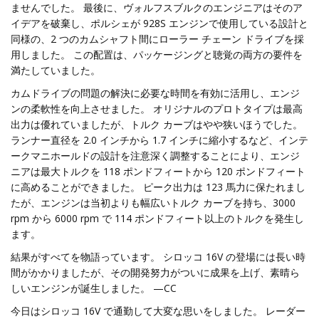
ませんでした。 最後に、ヴォルフスブルクのエンジニアはそのア
イデアを破棄し、ポルシェが 928S エンジンで使用している設計と
同様の、2 つのカムシャフト間にローラー チェーン ドライブを採
用しました。 この配置は、パッケージングと聴覚の両方の要件を
満たしていました。
カムドライブの問題の解決に必要な時間を有効に活用し、エンジ
ンの柔軟性を向上させました。 オリジナルのプロトタイプは最高
出力は優れていましたが、トルク カーブはやや狭いほうでした。
ランナー直径を 2.0 インチから 1.7 インチに縮小するなど、インテ
ークマニホールドの設計を注意深く調整することにより、エンジ
ニアは最大トルクを 118 ポンドフィートから 120 ポンドフィート
に高めることができました。 ピーク出力は 123 馬力に保たれまし
たが、エンジンは当初よりも幅広いトルク カーブを持ち、3000
rpm から 6000 rpm で 114 ポンドフィート以上のトルクを発生し
ます。
結果がすべてを物語っています。 シロッコ 16V の登場には長い時
間がかかりましたが、その開発努力がついに成果を上げ、素晴ら
しいエンジンが誕生しました。 —CC
今日はシロッコ 16V で通勤して大変な思いをしました。 レーダー