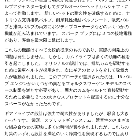
ルブアジャスターを介してダブルオーバーヘッドカムシャフトに
よって作動します。 新しいヘッドの耐久性を確保するために、ナ
トリウム充填排気バルブ、耐摩耗性焼結バルブシート、吸気バル
ブと排気バルブの両方にポジティブローテータなどのいくつかの
機能が組み込まれています。 スパーク プラグには 3 つの接地電極
があり、寿命を最大限に延ばします。
これらの機能はすべて比較的従来のものであり、実際の開発上の
問題は発生しません。 しかし、カムドライブは多くの頭痛の種を
引き起こしました。 オリジナルの設計では、排気カムを駆動する
ために歯車ベルトが採用され、次にギアのセットを介して吸気カ
ムが駆動されました。 このアプローチが選択されたのは、16 バル
ブ エンジンがいくつかの異なるフォルクスワーゲン モデルのスペ
ース制限を満たす必要があり、両方のカムをベルトで直接駆動す
るために必要な 2 つの大きなスプロケットを配置するのに十分な
スペースがなかったためです。
ギアドライブの設計は強力で耐久性がありましたが、騒音も大き
かったです。 歯形、スプリットギアシステム、遮音性のさまざま
な組み合わせの実験に多くの時間が費やされましたが、これらの
対策のいずれも設計を満足のいく静粛性を実現するものではあり