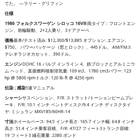
てた。 —ラリー・グリフィン
仕様
1986 フォルクスワーゲン シロッコ 16V
車両タイプ：フロントエン
ジン、前輪駆動、2+2人乗り、3ドアクーペ
価格
基本/テスト済み: $12,300/$13,885 オプション: エアコン、
$750。 パワーパッケージ（窓とロック）、445ドル。 AM/FMス
テレオラジオカセット、390ドル。
エンジン
DOHC 16 バルブ インライン 4、鉄ブロックとアルミニウ
ム ヘッド、直接燃料噴射排気量: 109 in3、1780 cm3パワー: 123
hp @ 5800 rpmトルク: 120 lb-ft @ 4250 rpm
伝染 ; 感染
5速マニュアル
シャーシ
サスペンション、F/R: ストラット/トーションビームブレ
ーキ、F/R: 10.1 インチ ベントディスク/9.4 インチ ディスクタイ
ヤ: ミシュラン MXV185/60HR-14
寸法
ホイールベース: 94.5 インチ長さ: 165.7 インチ幅: 64.8 インチ
高さ: 51.4 インチ乗客容積、F/R: 47/27 フィート3トランク容積:
19 フィート3 縁石重量: 2380 ポンド