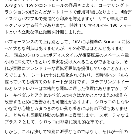
0.79 g で、16V のコントロールの容易さにより、コーナリング ト
ラクションのほとんどがストリートで使用可能になります。 4輪デ
ィスクもパワフルで先進的な印象を与えますが、リアが早期にロ
ックアップする傾向があります。 時速 110 マイルから 196 フィー
トという立派な停止距離を計測しました。
パフォーマンスの向上は別として、16V には標準の Scirocco に比
べて大きな利点はありませんが、その必要はほとんどありませ
ん。 現在のシロッコのボディスタイルが後部座席のスペースを最
小限に抑えているという事実を受け入れることができるなら、そ
れが実際にフレンドリーな運転雰囲気を提供していることがわか
るでしょう。 シートは十分に強化されており、長時間ハンドルを
握っていても横方向のサポートが良好です。 ステアリングホイー
ルとシフトレバーは本格的な運転に適した位置にありますが、ブ
レーキペダルとアクセルペダルの向きはかかととつま先の操作を
改善するために改善される可能性があります。 シロッコのしなや
かな乗り心地とガタつきのない落ち着きには何の不満もありませ
ん。どちらも長距離移動の快適さに貢献します。 スポーティな 2
プラス 2 として、シロッコは非常に実用的な車です。
しかし、これは決して特別に派手なものではなく、それが一部の