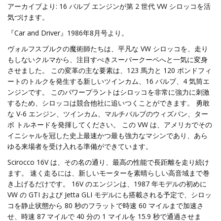
アーカイブより: 16 バルブ エンジンが第 2 世代 VW シロッコを活
気づけます。
『Car and Driver』1986年8月号より。
ヴォルフスブルクの魔術師たちは、平凡な VW シロッコを、走り
もしないクルマから、注目すべきスーパークーペへと一気に変身
させました。 この変革の主な要素は、123 馬力と 120 ポンドフィ
ートのトルクを発生する新しいツインカム、16 バルブ、4 気筒エ
ンジンです。 このパワープラントはシロッコを非常に強力に刺激
するため、シロッコは競合他社に追いつくことができます。 勇敢
な V-6 エンジン、ツインカム、マルチバルブのウィズバン、ター
ボ トルネードを発揮してください。 この VW は、アメリカでその
イニシャルを冠した史上最速かつ最も強力なマシンであり、あら
ゆる来場者を受け入れる準備ができています。
Scirocco 16V は、その名の通り、最高の性能で長距離を走り続け
ます。 速く走るには、新しいモーターを素晴らしい高音域まで巻
き上げるだけです。 16V のエンジンは、1987 年モデルの初めに
VW の GTI および Jetta GLI モデルにも搭載される予定で、シロッ
コを静止状態から 80 秒のフラットで時速 60 マイルまで加速さ
せ、時速 87 マイルで 40 分の 1 マイルを 15.9 秒で通過させま