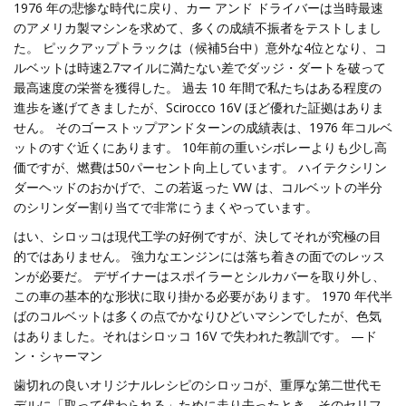
1976 年の悲惨な時代に戻り、カー アンド ドライバーは当時最速
のアメリカ製マシンを求めて、多くの成績不振者をテストしまし
た。 ピックアップトラックは（候補5台中）意外な4位となり、コ
ルベットは時速2.7マイルに満たない差でダッジ・ダートを破って
最高速度の栄誉を獲得した。 過去 10 年間で私たちはある程度の
進歩を遂げてきましたが、Scirocco 16V ほど優れた証拠はありま
せん。 そのゴーストップアンドターンの成績表は、1976 年コルベ
ットのすぐ近くにあります。 10年前の重いシボレーよりも少し高
価ですが、燃費は50パーセント向上しています。 ハイテクシリン
ダーヘッドのおかげで、この若返った VW は、コルベットの半分
のシリンダー割り当てで非常にうまくやっています。
はい、シロッコは現代工学の好例ですが、決してそれが究極の目
的ではありません。 強力なエンジンには落ち着きの面でのレッス
ンが必要だ。 デザイナーはスポイラーとシルカバーを取り外し、
この車の基本的な形状に取り掛かる必要があります。 1970 年代半
ばのコルベットは多くの点でかなりひどいマシンでしたが、色気
はありました。それはシロッコ 16V で失われた教訓です。 —ド
ン・シャーマン
歯切れの良いオリジナルレシピのシロッコが、重厚な第二世代モ
デルに「取って代わられる」ために走り去ったとき、そのセリフ