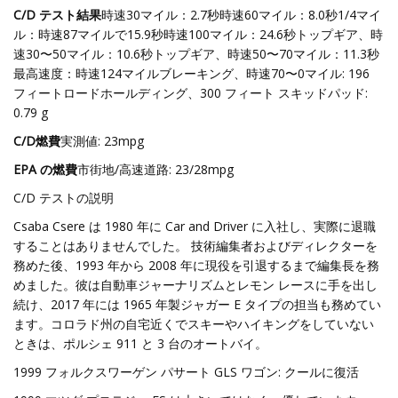
C/D テスト結果
時速30マイル：2.7秒時速60マイル：8.0秒1/4マイ
ル：時速87マイルで15.9秒時速100マイル：24.6秒トップギア、時
速30〜50マイル：10.6秒トップギア、時速50〜70マイル：11.3秒
最高速度：時速124マイルブレーキング、時速70〜0マイル: 196
フィートロードホールディング、300 フィート スキッドパッド:
0.79 g
C/D燃費
実測値: 23mpg
EPA の燃費
市街地/高速道路: 23/28mpg
C/D テストの説明
Csaba Csere は 1980 年に Car and Driver に入社し、実際に退職
することはありませんでした。 技術編集者およびディレクターを
務めた後、1993 年から 2008 年に現役を引退するまで編集長を務
めました。彼は自動車ジャーナリズムとレモン レースに手を出し
続け、2017 年には 1965 年製ジャガー E タイプの担当も務めてい
ます。コロラド州の自宅近くでスキーやハイキングをしていない
ときは、ポルシェ 911 と 3 台のオートバイ。
1999 フォルクスワーゲン パサート GLS ワゴン: クールに復活