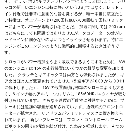
す。 そしてそれはキッチンブレンダーのように回転します。 シロ
ッコの新しいエンジンは特に静かというわけではなく、レッドラ
イン付近では非常に意図的な音を発するが、唯一本当に腹立たし
い特徴は、禁止ゾーンより200回転低い7000回転で回転リミッタ
ーによってパワーが遮断されることだ。 加速に関しては 200 rpm
はどちらにしても問題ではありませんが、タコメーターの針がレ
ッドラインに届かないのはいつもイライラさせられます。特にエ
ンジンがこのエンジンのように魅惑的に回転するときはそうで
す。
シロッコがパワー増加をうまく吸収できるようにするために、VW
のエンジニアは 16V の走行装置にいくつかの賢明な変更を加えま
した。 クラッチとギアボックスは両方とも強化されましたが、ギ
ア比はほとんど変更されていません（5 速ギアが 0.89 から 0.91:1
に低下しました）。 16V の設置面積は標準のシロッコよりも大き
く、6 インチ幅のアルミニウム リムに 185/60HR-14 タイヤが取り
付けられています。 さらなる速度の可能性に対処するために、ブ
レーキには追加の容量が追加されています。通気式のフロントロ
ーターが拡大され、リアドラムがソリッドディスクに置き換えら
れています。 新しいブレースは、フロント コントロール アーム
ピボットの周りの構造を結び付け、たわみを軽減します。 4 つの