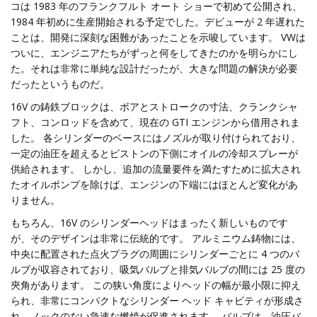
コは 1983 年のフランクフルト オート ショーで初めて公開され、
1984 年初めに生産開始される予定でした。デビューが 2 年遅れた
ことは、開発に深刻な困難があったことを示唆しています。 VWは
ついに、エンジニアたちがずっと何をしてきたのかを明らかにし
た。それは非常に単純な設計だったが、大きな問題の解決が必要
だったというものだ。
16V の鋳鉄ブロックは、ボアとストロークの寸法、クランクシャ
フト、コンロッドを含めて、現在の GTI エンジンから借用されま
した。 各シリンダーのベースにはノズルが取り付けられており、
一定の油圧を超えるとピストンの下側にオイルの冷却スプレーが
供給されます。 しかし、追加の流量要件を満たすために拡大され
たオイルポンプを除けば、エンジンの下端にはほとんど変化があ
りません。
もちろん、16V のシリンダーヘッドはまったく新しいものです
が、そのデザインは非常に伝統的です。 アルミニウム鋳物には、
中央に配置された点火プラグの周囲にシリンダーごとに 4 つのバ
ルブが収容されており、吸気バルブと排気バルブの間には 25 度の
夾角があります。 この狭い角度によりヘッドの幅が最小限に抑え
られ、非常にコンパクトなシリンダー ヘッド キャビティが形成さ
れ、ノックのない急速な燃焼が促進されます。 バルブは、油圧バ