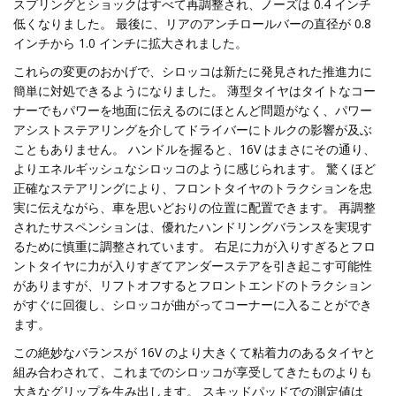
スプリングとショックはすべて再調整され、ノーズは 0.4 インチ
低くなりました。 最後に、リアのアンチロールバーの直径が 0.8
インチから 1.0 インチに拡大されました。
これらの変更のおかげで、シロッコは新たに発見された推進力に
簡単に対処できるようになりました。 薄型タイヤはタイトなコー
ナーでもパワーを地面に伝えるのにほとんど問題がなく、パワー
アシストステアリングを介してドライバーにトルクの影響が及ぶ
こともありません。 ハンドルを握ると、16V はまさにその通り、
よりエネルギッシュなシロッコのように感じられます。 驚くほど
正確なステアリングにより、フロントタイヤのトラクションを忠
実に伝えながら、車を思いどおりの位置に配置できます。 再調整
されたサスペンションは、優れたハンドリングバランスを実現す
るために慎重に調整されています。 右足に力が入りすぎるとフロ
ントタイヤに力が入りすぎてアンダーステア​​を引き起こす可能性
がありますが、リフトオフするとフロントエンドのトラクション
がすぐに回復し、シロッコが曲がってコーナーに入ることができ
ます。
この絶妙なバランスが 16V のより大きくて粘着力のあるタイヤと
組み合わされて、これまでのシロッコが享受してきたものよりも
大きなグリップを生み出します。 スキッドパッドでの測定値は