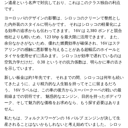
ン遺産という名声で対抗しており、これはこのクラス独自の利点
です。
ヨーロッパのデザインの影響は、シロッコのクリーンで整然とし
た内外装のスタイルに明らかです。 それはシロッコの軽量化によ
る効率の追求からも伝わってきます。 16V は 2,380 ポンドと競合
他社よりも軽いため、123 bhp を最大限に活用できます。 また、
余分なかさがないため、優れた燃費効率が確保され、16V はステ
アリングの感触に悪影響を与えることがある超幅広のホイールと
タイヤを使用せずに済みます。 シロッコが効率で遅れているのは
空気力学だけだ。 0.38 というその抗力係数は、明らかに車の古さ
を示しています。
新しい板金は約1年先です。 それまでの間、シロッコは何年も続い
てきたように、より精力的な人生観を持ってそこに留まるだろ
う。 16V ラベルは、この車の後方からスーパークーペの戦いの最
前線までの切符です。 魅惑的なエンジン、目的を持ったボディワ
ーク、そして魅力的な価格をお求めなら、もう探す必要はありま
せん。
私たちは、フォルクスワーゲンの 16 バルブ エンジンが決して生
産されることはないかもしれないと考え始めていました。 シロッ