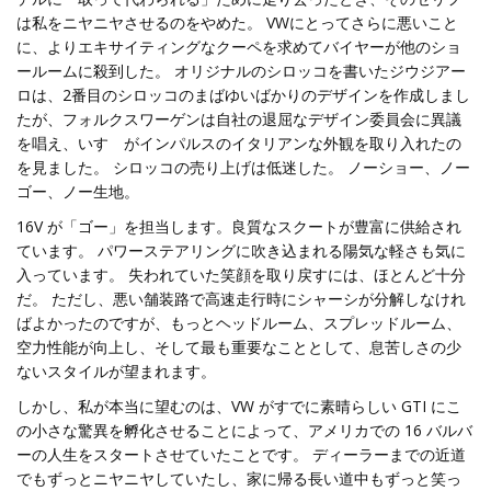
は私をニヤニヤさせるのをやめた。 VWにとってさらに悪いこと
に、よりエキサイティングなクーペを求めてバイヤーが他のショ
ールームに殺到した。 オリジナルのシロッコを書いたジウジアー
ロは、2番目のシロッコのまばゆいばかりのデザインを作成しまし
たが、フォルクスワーゲンは自社の退屈なデザイン委員会に異議
を唱え、いすゞがインパルスのイタリアンな外観を取り入れたの
を見ました。 シロッコの売り上げは低迷した。 ノーショー、ノー
ゴー、ノー生地。
16V が「ゴー」を担当します。良質なスクートが豊富に供給され
ています。 パワーステアリングに吹き込まれる陽気な軽さも気に
入っています。 失われていた笑顔を取り戻すには、ほとんど十分
だ。 ただし、悪い舗装路で高速走行時にシャーシが分解しなけれ
ばよかったのですが、もっとヘッドルーム、スプレッドルーム、
空力性能が向上し、そして最も重要なこととして、息苦しさの少
ないスタイルが望まれます。
しかし、私が本当に望むのは、VW がすでに素晴らしい GTI にこ
の小さな驚異を孵化させることによって、アメリカでの 16 バルバ
ーの人生をスタートさせていたことです。 ディーラーまでの近道
でもずっとニヤニヤしていたし、家に帰る長い道中もずっと笑っ