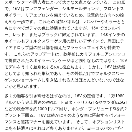
スポーツクーペ購入者にとって大きな欠点となっている。 この点
で、16V はフレアフェンダー、シルモールディング、フロントス
ポイラー、リアエプロンを備えているため、攻撃的な方向への控
えめな一歩です。 これらの追加パネルは、バンパーやミラーとと
もにすべてボディの色に塗装されていますが、16V ではシルバ
ー、レッド、またはブラックに限定されています。 14.0インチの
ホイールもフォルクスワーゲン用の新しいデザインで、周囲にテ
ィアドロップ型の開口部を備えたフラッシュフェイスが特徴で
す。 これらのアップデートは、数年前にカリフォルニアシロッコ
で提供されたスポイラーパッケージほど強引なものではなく、16V
モデルをうまく差別化するのに役立ちます。 しかし、16V は依然
としてよく知られた形状であり、その外観だけでフォルクスワー
ゲンのショールームに引き込まれる人はほとんどいないのではな
いかと思われます。
多くの顧客を引き寄せるはずなのは、16V の定価です。 1万1980
ドルという史上最速のVWは、トヨタ・セリカGT-Sやマツダ626GT
などの競合車を約1000ドル下回り、ホンダ・プレリュードSiを約2
グランド下回る。 16V は確かにそのような車に匹敵するパフォー
マンスと道路マナーを備えています。 そして、オプションリスト
にある快適さはそれほど多くありませんが、ヨーロッパのデザイ