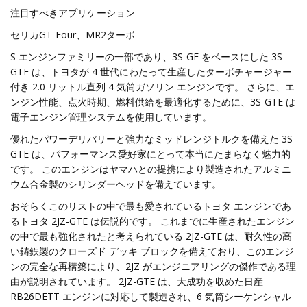
注目すべきアプリケーション
セリカGT-Four、MR2ターボ
S エンジンファミリーの一部であり、3S-GE をベースにした 3S-
GTE は、トヨタが 4 世代にわたって生産したターボチャージャー
付き 2.0 リットル直列 4 気筒ガソリン エンジンです。 さらに、エ
ンジン性能、点火時期、燃料供給を最適化するために、3S-GTE は
電子エンジン管理システムを使用しています。
優れたパワーデリバリーと強力なミッドレンジトルクを備えた 3S-
GTE は、パフォーマンス愛好家にとって本当にたまらなく魅力的
です。 このエンジンはヤマハとの提携により製造されたアルミニ
ウム合金製のシリンダーヘッドを備えています。
おそらくこのリストの中で最も愛されているトヨタ エンジンであ
るトヨタ 2JZ-GTE は伝説的です。 これまでに生産されたエンジン
の中で最も強化されたと考えられている 2JZ-GTE は、耐久性の高
い鋳鉄製のクローズド デッキ ブロックを備えており、このエンジ
ンの完全な再構築により、2JZ がエンジニアリングの傑作である理
由が説明されています。 2JZ-GTE は、大成功を収めた日産
RB26DETT エンジンに対応して製造され、6 気筒シーケンシャル