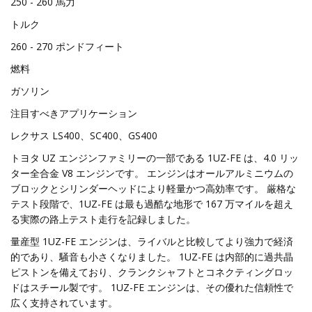
250 - 260 馬力
トルク
260 - 270 ポンドフィート
燃料
ガソリン
注目すべきアプリケーション
レクサス LS400、SC400、GS400
トヨタ UZ エンジンファミリーの一部である 1UZ-FE は、4.0 リッ
ター全合金 V8 エンジンです。 エンジンはオールアルミニウムの
ブロックとシリンダーヘッドにより軽量かつ高効率です。 厳格な
テスト段階で、1UZ-FE は最も過酷な地形で 167 万マイルを超え
る実際の路上テスト走行を記録しました。
量産型 1UZ-FE エンジンは、ライバルと比較してより強力で経済
的であり、騒音も小さくなりました。 1UZ-FE は内部的に過共晶
ピストンを備えており、クランクシャフトとコネクティングロッ
ドはスチール製です。 1UZ-FE エンジンは、その優れた信頼性で
広く支持されています。