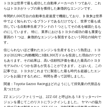
トヨタは世界で最も成功した自動車メーカーの 1 つであり、これ
らはトヨタがトップの座を獲得した象徴的なエンジンです。
年間約1,000万台の自動車生産速度で機能しており、
トヨタ
は世界
中でよく知られているブランドであるだけでなく、世界で最も成
功している自動車生産ブランドの 1 つとしてその名を確固たるも
のにしています。 特に、業界におけるトヨタの成功の最も重要な
要因の 1 つは、象徴的なエンジンを製造するという同社の傾向で
す。
信じられないほど優れたエンジンを生産するという熱意は、トヨ
タが2022年に内燃機関に3億8,300万ドルを投資した理由の1つで
もあります。その結果は、高い信頼性評価を備えた最高のトヨタ
モデルのいくつかを誰もが見ることができます。 とはいえ、この
記事では、トヨタがこれまでに製造した最も時代を超越したエン
ジンをお届けするために、時間を遡って説明しました。
関連：Toyota Gazoo Racingはどのようにして排気量の代替品を
見つけたか
ZZ エンジンファミリーは、2ZZ-GE と呼ばれる 1.8 リッターバー
ジョンを通じてこのリストにランクインしました。 ヤマハの協力