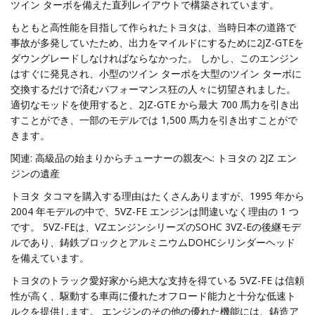
ツイン ターボを備えた直列レイアウトで構築されています。
もともと高性能を目指して作られたトヨタは、当時日本の道路で
事故が多発していたため、出力をマイルドにするために2JZ-GTEを
ダウングレードしなければならなかった。 しかし、このエンジン
はすぐに発見され、小型のツイン ターボを大型のツイン ターボに
交換するだけで済むパフォーマンス狂の人々に切望されました。
適切なモッドを使用すると、2JZ-GTE から最大 700 馬力を引き出
すことができ、一部のモデルでは 1,500 馬力を引き出すことがで
きます。
関連: 高級品の始まりからチューナーの親友へ: トヨタの 2JZ エン
ジンの遺産
トヨタ タコマを購入する理由はたくさんありますが、1995 年から
2004 年モデルの中で、5VZ-FE エンジンは間違いなく理由の 1 つ
です。 5VZ-FEは、VZエンジンシリーズのSOHC 3VZ-Eの後継モデ
ルであり、鋳鉄ブロックとアルミニウムDOHCシリンダーヘッド
を備えています。
トヨタのトラック愛好家から絶大な支持を得ている 5VZ-FE は信頼
性が高く、駆動する車両に優れたオフロード能力と十分な低速ト
ルクを提供します。 エンジンのその他の優れた機能には、鋳造ア