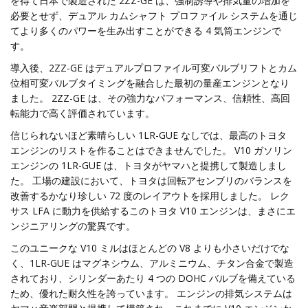
を得て日本で製造された 2ZZ-GE は、強制誘導や排気量の増加を
必要とせず、デュアル カムシャフト プロファイル システムを通じ
てより多くのパワーを生み出すことができる 4 気筒エンジンで
す。
導入後、2ZZ-GE はデュアルプロファイル可変バルブリフトとカム
位相可変バルブタイミングを融合した最初の量産エンジンとなり
ました。 2ZZ-GE は、その強力なパフォーマンス、信頼性、高回
転能力で高く評価されています。
信じられないほど素晴らしい 1LR-GUE なしでは、最高のトヨタ
エンジンのリストを作ることはできませんでした。 V10 ガソリン
エンジンの 1LR-GUE は、トヨタがヤマハと提携して製造しまし
た。 工場の建設において、トヨタは回転アセンブリのバランスを
改善するかなり珍しい 72 度のレイアウトを採用しました。 レク
サス LFA に動力を供給するこのトヨタ V10 エンジンは、まさにエ
ンジニアリングの驚異です。
このユニークな V10 ミルはほとんどの V8 よりも小さいだけでな
く、1LR-GUE はマグネシウム、アルミニウム、チタン合金で製造
されており、シリンダーあたり 4 つの DOHC バルブを備えている
ため、優れた耐久性を誇っています。 エンジンの排気システムは