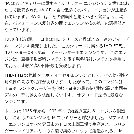
4A は A ファミリーに属する 1.6 リッター エンジンで、5 世代にわ
たって販売された 4A-GE を含む数多くのバリエーションが生産さ
れています。 4A-GE は、その信頼性と驚くべき性能により、現
在、パフォーマンス愛好家の間でエンジン交換の第一の選択肢と
なっています。
1990 年代初頭、トヨタは HD シリーズと呼ばれる一連のディーゼ
ル エンジンを発売しました。 このシリーズに属する1HD-FTEは、
4.2リッター直列6気筒ディーゼルターボエンジンです。 このエン
ジンは、直接噴射燃料システムと電子燃料噴射システムを採用し
ており、比較的高い回転数を実現します。
1HD-FTEは6気筒ターボディーゼルエンジンとして、その信頼性と
耐久性の高さで定評があります。 したがって、このエンジンは、
トヨタ ランドクルーザーを含むトヨタの最も信頼性の高い車両モ
デルの一部に動力を供給しています。 オフロード走行に最適なエ
ンジンです。
トヨタは 1965 年から 1993 年まで縦置き直列 6 エンジンを製造
し、これらのエンジンを M ファミリーと呼びました。 Mファミリ
ーエンジンはすべて豊田市のトヨタ上郷工場で生産され、シリン
ダーヘッドはアルミニウム製で鋳鉄ブロックで製造される。 M エ